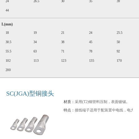
24
26.5
30
35
39
44
L(mm)
18
19
21
24
25.5
30.5
34
38
45
50
55.5
63
71
78
92
102
113
123
135
170
200
SC(JGA)型铜接头
材质：
采用(T2)铜管料压制，表面镀锡。
特点：
接线端子适用于配装置中电线，电力电