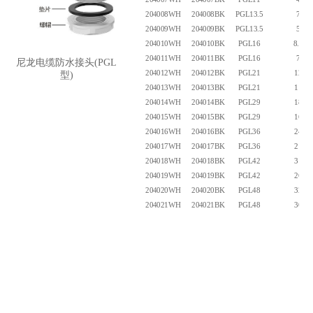
204008WH
204008BK
PGL13.5
7
204009WH
204009BK
PGL13.5
5
204010WH
204010BK
PGL16
8.5
204011WH
204011BK
PGL16
7
尼龙电缆防水接头(PGL
204012WH
204012BK
PGL21
12
型)
204013WH
204013BK
PGL21
11
204014WH
204014BK
PGL29
18
204015WH
204015BK
PGL29
16
204016WH
204016BK
PGL36
24
204017WH
204017BK
PGL36
21
204018WH
204018BK
PGL42
31
204019WH
204019BK
PGL42
26
204020WH
204020BK
PGL48
32
204021WH
204021BK
PGL48
30