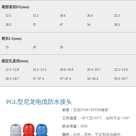
尾部直径D1(mm)
12.5
15.2
18.6
20.4
22.5
28.3
37
47
54
59.3
尾长L1(mm)
15
18
20
固定孔直径(mm)
12.5~12.8
15.2~15.5
18.6~18.9
20.4~20.7
22.5~22.8
28.3~28.7
37~37.4
47~47.4
54~54.4
59.3~59.7
PGL型尼龙电缆防水接头
材质：
尼龙PA66+EPDM橡胶
工作温度：
-40°C至105°C，短时可达+160°C
防水等级：
IP68
颜色：
白色，黑色，可定制其他颜色