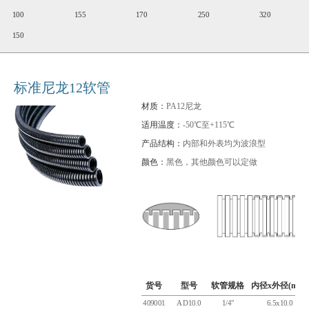
100
155
170
250
320
150
标准尼龙12软管
材质：
PA12尼龙
适用温度：
-50℃至+115℃
产品结构：
内部和外表均为波浪型
颜色：
黑色，其他颜色可以定做
货号
型号
软管规格
内径x外径(mm)
409001
AD10.0
1/4"
6.5x10.0