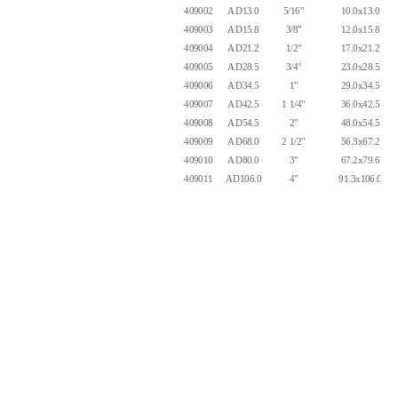
409002
AD13.0
5/16"
10.0x13.0
409003
AD15.8
3/8"
12.0x15.8
409004
AD21.2
1/2"
17.0x21.2
409005
AD28.5
3/4"
23.0x28.5
409006
AD34.5
1"
29.0x34.5
409007
AD42.5
1 1/4"
36.0x42.5
409008
AD54.5
2"
48.0x54.5
409009
AD68.0
2 1/2"
56.3x67.2
409010
AD80.0
3"
67.2x79.6
409011
AD106.0
4"
91.3x106.0