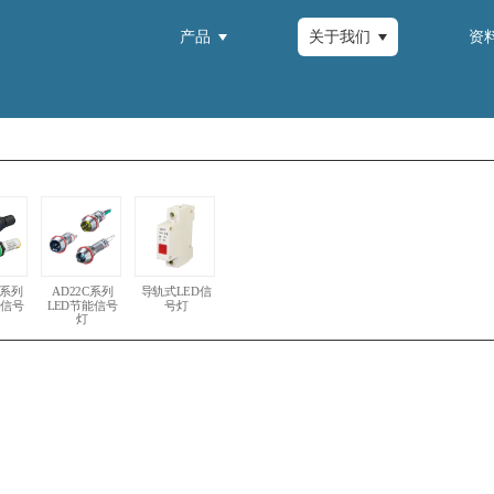
产品
关于我们
资
m系列
AD22C系列
导轨式LED信
能信号
LED节能信号
号灯
灯