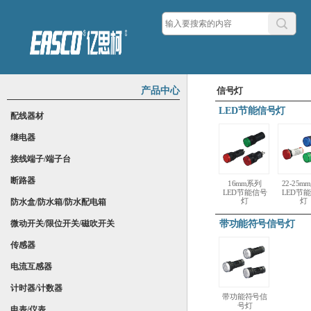
产品中心
信号灯
LED节能信号灯
配线器材
继电器
接线端子/端子台
断路器
16mm系列
22-25m
LED节能信号
LED节
灯
灯
防水盒/防水箱/防水配电箱
带功能符号信号灯
微动开关/限位开关/磁吹开关
传感器
电流互感器
计时器/计数器
带功能符号信
号灯
电表/仪表