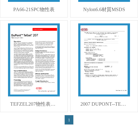
PA66-21SPC物性表
Nylon6.6材質MSDS
TEFZEL207物性表MSDS
2007 DUPONT--TEFZEL207MSDS
1